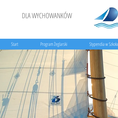
DLA WYCHOWANKÓW
Start
Program Żeglarski
Stypendia w Szkoł